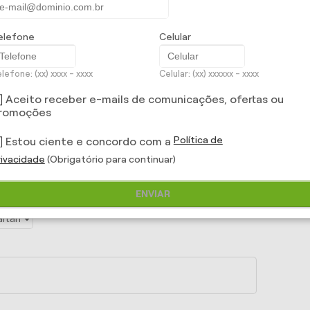
elefone
Celular
lefone: (xx) xxxx - xxxx
Celular: (xx) xxxxxx - xxxx
Aceito receber e-mails de comunicações, ofertas ou
romoções
Política de
Estou ciente e concordo com a
rivacidade
(Obrigatório para continuar)
ENVIAR