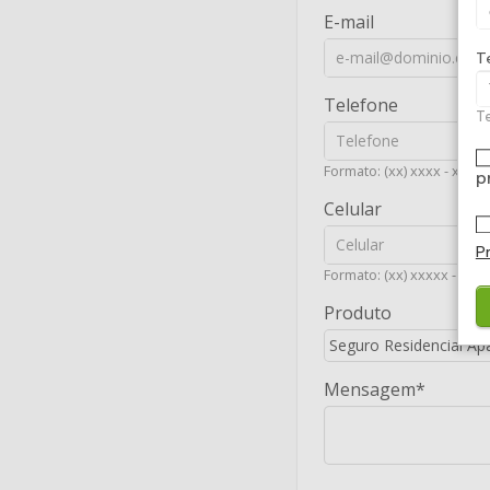
E-mail
T
Telefone
Te
Formato: (xx) xxxx - xxxx
p
Celular
P
Formato: (xx) xxxxx - xxxx
Produto
Mensagem