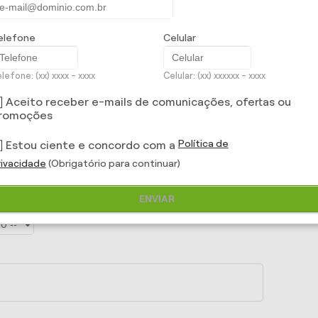
elefone
Celular
lefone: (xx) xxxx - xxxx
Celular: (xx) xxxxxx - xxxx
Aceito receber e-mails de comunicações, ofertas ou
romoções
Política de
Estou ciente e concordo com a
rivacidade
(Obrigatório para continuar)
ENVIAR