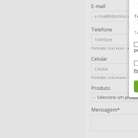
E-mail
T
Telefone
Te
Formato: (xx) xxxx - xxxx
p
Celular
P
Formato: (xx) xxxxx - xxxx
Produto
Mensagem